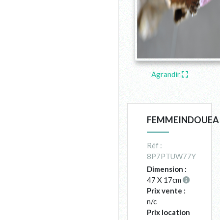
Agrandir
FEMMEINDOUEA
Réf :
8P7PTUW77Y
Dimension :
47 X 17cm
Prix vente :
n/c
Prix location