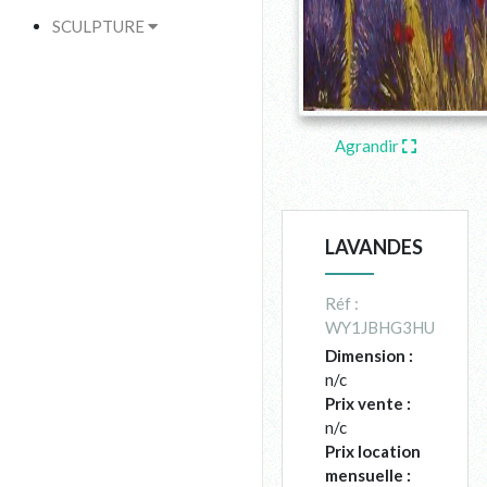
SCULPTURE
Agrandir
LAVANDES
Réf :
WY1JBHG3HU
Dimension :
n/c
Prix vente :
n/c
Prix location
mensuelle :